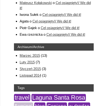
Mateusz Kołakowski
o
Cel osiągnięty!/ We did
it!
Iwona Sułek
o
Cel osiągnięty!/ We did it!
Agata
o
Cel osiągnięty!/ We did it!
Piotr Gajek
o
Cel osiągnięty!/ We did it!
Ewa rzeznicka
o
Cel osiągnięty!/ We did it!
Archiwum/Archive
Marzec 2015
(13)
Luty 2015
(7)
Styczeń 2015
(3)
Listopad 2014
(1)
Tags
travel
Laguna Santa Rosa
flamingi
blog
Copiapo
w drodze